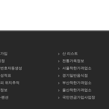
원가입
산 리스트
계정
전통가옥정보
또번호자동생성
서울착한가격업소
주성적표
경기일반음식점
피 위치추적
부산착한가격업소
광정보
울산착한가격업소
·펜션
국민연금가입사업장