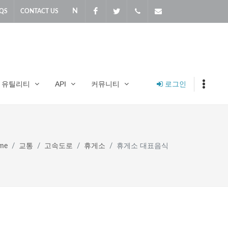
N
Naver
Facebook
Twitter
010-
master@soledot.co
QS
CONTACT US
2703-
8470
로그인
유틸리티
API
커뮤니티
me
교통
고속도로
휴게소
휴게소 대표음식