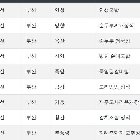
선
부산
안성
안성국밥
선
부산
망향
순두부찌개정식
선
부산
옥산
순두부 청국장
선
부산
천안
병천 순대국밥
선
부산
죽암
죽암왕갈비탕
선
부산
금강
도리뱅뱅 정식
선
부산
기흥
제주고사리육개장
선
부산
황간
갈치조림 정식
선
부산
추풍령
지례흑돼지 고추