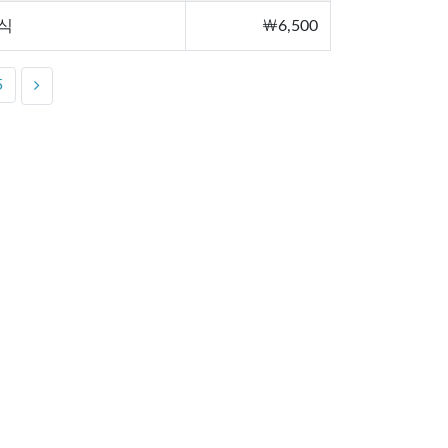
식
￦6,500
5