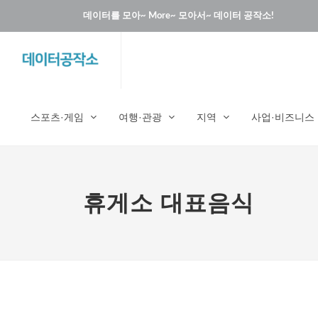
데이터를 모아~ More~ 모아서~ 데이터 공작소!
스포츠·게임
여행·관광
지역
사업·비즈니스
휴게소 대표음식