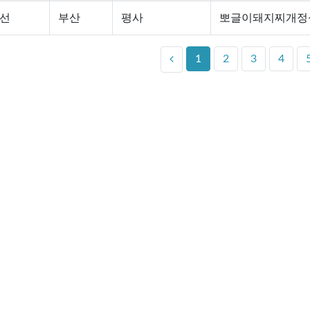
선
부산
평사
뽀글이돼지찌개정
1
2
3
4