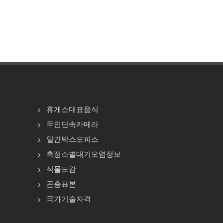
휴게소대표음식
무인단속카메라
일간박스오피스
측정소별대기오염정보
식물도감
곤충표본
국가기술자격