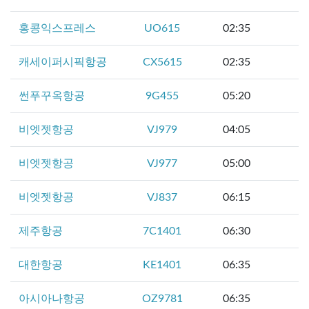
홍콩익스프레스
UO615
02:35
캐세이퍼시픽항공
CX5615
02:35
썬푸꾸옥항공
9G455
05:20
비엣젯항공
VJ979
04:05
비엣젯항공
VJ977
05:00
비엣젯항공
VJ837
06:15
제주항공
7C1401
06:30
대한항공
KE1401
06:35
아시아나항공
OZ9781
06:35