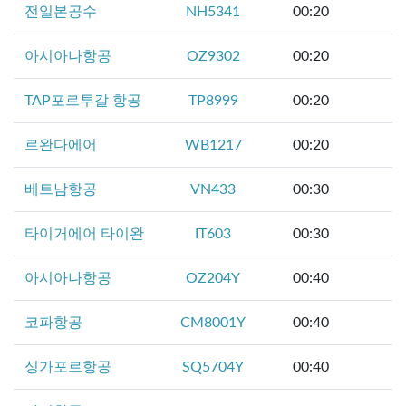
전일본공수
NH5341
00:20
아시아나항공
OZ9302
00:20
TAP포르투갈 항공
TP8999
00:20
르완다에어
WB1217
00:20
베트남항공
VN433
00:30
타이거에어 타이완
IT603
00:30
아시아나항공
OZ204Y
00:40
코파항공
CM8001Y
00:40
싱가포르항공
SQ5704Y
00:40