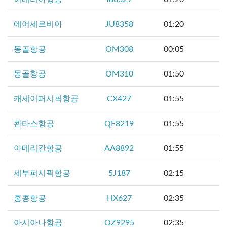
에어세르비아
JU8358
01:20
몽골항공
OM308
00:05
몽골항공
OM310
01:50
캐세이퍼시픽항공
CX427
01:55
콴타스항공
QF8219
01:55
아메리칸항공
AA8892
01:55
세부퍼시픽항공
5J187
02:15
홍콩항공
HX627
02:35
아시아나항공
OZ9295
02:35