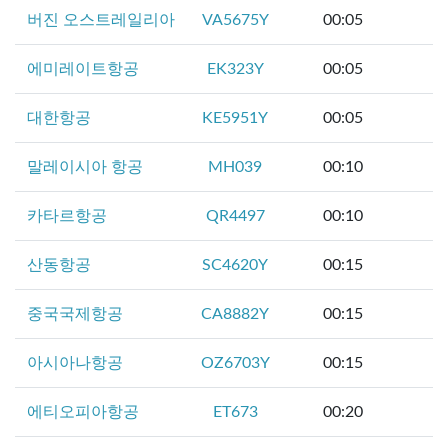
버진 오스트레일리아
VA5675Y
00:05
에미레이트항공
EK323Y
00:05
대한항공
KE5951Y
00:05
말레이시아 항공
MH039
00:10
카타르항공
QR4497
00:10
산동항공
SC4620Y
00:15
중국국제항공
CA8882Y
00:15
아시아나항공
OZ6703Y
00:15
에티오피아항공
ET673
00:20