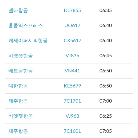
델타항공
DL7855
06:35
홍콩익스프레스
UO617
06:40
캐세이퍼시픽항공
CX5617
06:40
비엣젯항공
VJ835
06:45
베트남항공
VN441
06:50
대한항공
KE5679
06:50
제주항공
7C1701
07:00
비엣젯항공
VJ963
06:25
제주항공
7C1601
07:05