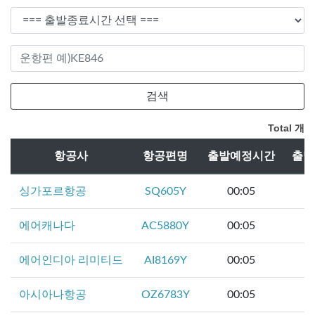
Total
개
항공사
항공편명
출발예정시간
출발
싱가포르항공
SQ605Y
00:05
에어캐나다
AC5880Y
00:05
에어인디아 리미티드
AI8169Y
00:05
아시아나항공
OZ6783Y
00:05