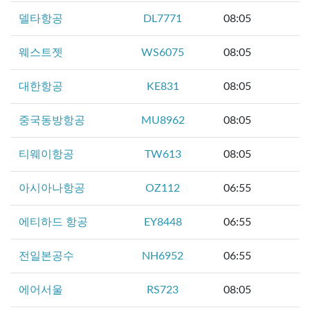
델타항공
DL7771
08:05
웨스트젯
WS6075
08:05
대한항공
KE831
08:05
중국동방항공
MU8962
08:05
티웨이항공
TW613
08:05
아시아나항공
OZ112
06:55
에티하드 항공
EY8448
06:55
전일본공수
NH6952
06:55
에어서울
RS723
08:05