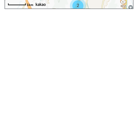
1km
2