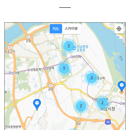
2
5
2
2
2